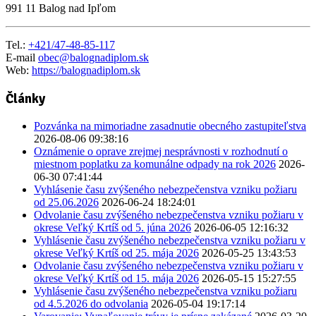
991 11 Balog nad Ipľom
Tel.:
+421/47-48-85-117
E-mail
obec@balognadiplom.sk
Web:
https://balognadiplom.sk
Články
Pozvánka na mimoriadne zasadnutie obecného zastupiteľstva
2026-08-06 09:38:16
Oznámenie o oprave zrejmej nesprávnosti v rozhodnutí o
miestnom poplatku za komunálne odpady na rok 2026
2026-
06-30 07:41:44
Vyhlásenie času zvýšeného nebezpečenstva vzniku požiaru
od 25.06.2026
2026-06-24 18:24:01
Odvolanie času zvýšeného nebezpečenstva vzniku požiaru v
okrese Veľký Krtíš od 5. júna 2026
2026-06-05 12:16:32
Vyhlásenie času zvýšeného nebezpečenstva vzniku požiaru v
okrese Veľký Krtíš od 25. mája 2026
2026-05-25 13:43:53
Odvolanie času zvýšeného nebezpečenstva vzniku požiaru v
okrese Veľký Krtíš od 15. mája 2026
2026-05-15 15:27:55
Vyhlásenie času zvýšeného nebezpečenstva vzniku požiaru
od 4.5.2026 do odvolania
2026-05-04 19:17:14