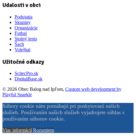
Udalosti v obci
Podujatia
Skupiny
Organizácie
Futbal
Stolný tenis
Šach
Volejbal
Užitočné odkazy
ScitecPro.sk
DigitalBase.sk
© 2026 Obec Balog nad Ipľom,
Custom web development by
Playful Sparkle
Súbory cookie nám pomáhajú pri poskytovaní našich
služieb. Používaním našich služieb vyjadrujete súhlas s
používaním súborov cookie.
Viac informácií
Rozumiem