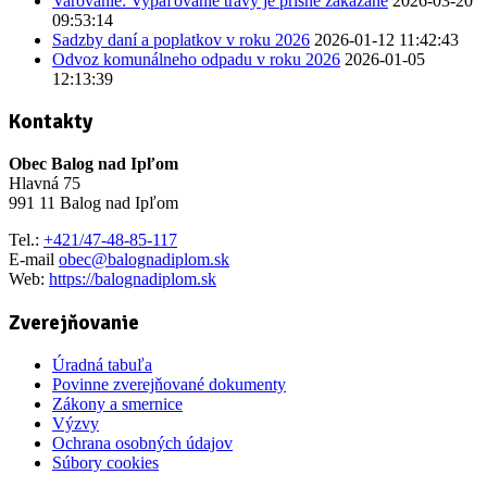
Varovanie: Vypaľovanie trávy je prísne zakázané
2026-03-20
09:53:14
Sadzby daní a poplatkov v roku 2026
2026-01-12 11:42:43
Odvoz komunálneho odpadu v roku 2026
2026-01-05
12:13:39
Kontakty
Obec Balog nad Ipľom
Hlavná 75
991 11 Balog nad Ipľom
Tel.:
+421/47-48-85-117
E-mail
obec@balognadiplom.sk
Web:
https://balognadiplom.sk
Zverejňovanie
Úradná tabuľa
Povinne zverejňované dokumenty
Zákony a smernice
Výzvy
Ochrana osobných údajov
Súbory cookies