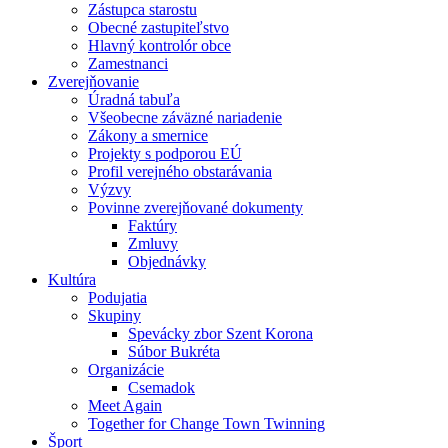
Zástupca starostu
Obecné zastupiteľstvo
Hlavný kontrolór obce
Zamestnanci
Zverejňovanie
Úradná tabuľa
Všeobecne záväzné nariadenie
Zákony a smernice
Projekty s podporou EÚ
Profil verejného obstarávania
Výzvy
Povinne zverejňované dokumenty
Faktúry
Zmluvy
Objednávky
Kultúra
Podujatia
Skupiny
Spevácky zbor Szent Korona
Súbor Bukréta
Organizácie
Csemadok
Meet Again
Together for Change Town Twinning
Šport