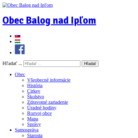
Obec Balog nad Ipľom
Hľadať ...
Hľadať
Obec
Všeobecné informácie
História
Cirkev
Školstvo
Zdravotné zariadenie
Úradné hodiny
Rozvoj obce
Mapa
Správy
Samospráva
Starosta