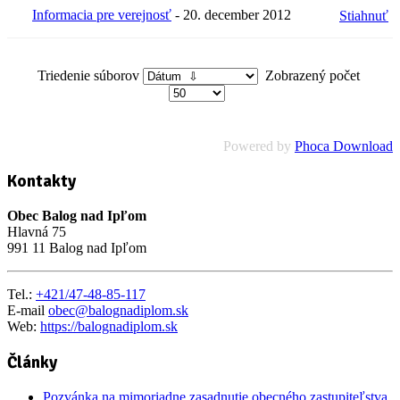
Informacia pre verejnosť
- 20. december 2012
Stiahnuť
Triedenie súborov
Zobrazený počet
Powered by
Phoca Download
Kontakty
Obec Balog nad Ipľom
Hlavná 75
991 11 Balog nad Ipľom
Tel.:
+421/47-48-85-117
E-mail
obec@balognadiplom.sk
Web:
https://balognadiplom.sk
Články
Pozvánka na mimoriadne zasadnutie obecného zastupiteľstva