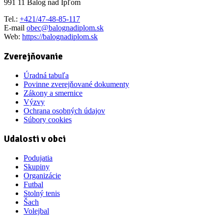
991 11 Balog nad Ipľom
Tel.:
+421/47-48-85-117
E-mail
obec@balognadiplom.sk
Web:
https://balognadiplom.sk
Zverejňovanie
Úradná tabuľa
Povinne zverejňované dokumenty
Zákony a smernice
Výzvy
Ochrana osobných údajov
Súbory cookies
Udalosti v obci
Podujatia
Skupiny
Organizácie
Futbal
Stolný tenis
Šach
Volejbal