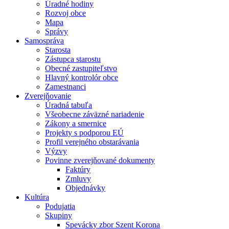
Úradné hodiny
Rozvoj obce
Mapa
Správy
Samospráva
Starosta
Zástupca starostu
Obecné zastupiteľstvo
Hlavný kontrolór obce
Zamestnanci
Zverejňovanie
Úradná tabuľa
Všeobecne záväzné nariadenie
Zákony a smernice
Projekty s podporou EÚ
Profil verejného obstarávania
Výzvy
Povinne zverejňované dokumenty
Faktúry
Zmluvy
Objednávky
Kultúra
Podujatia
Skupiny
Spevácky zbor Szent Korona