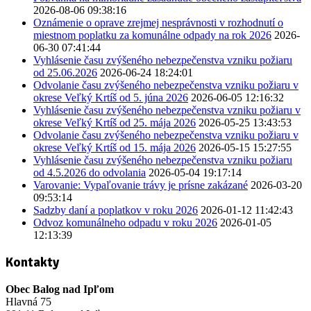
2026-08-06 09:38:16
Oznámenie o oprave zrejmej nesprávnosti v rozhodnutí o
miestnom poplatku za komunálne odpady na rok 2026
2026-
06-30 07:41:44
Vyhlásenie času zvýšeného nebezpečenstva vzniku požiaru
od 25.06.2026
2026-06-24 18:24:01
Odvolanie času zvýšeného nebezpečenstva vzniku požiaru v
okrese Veľký Krtíš od 5. júna 2026
2026-06-05 12:16:32
Vyhlásenie času zvýšeného nebezpečenstva vzniku požiaru v
okrese Veľký Krtíš od 25. mája 2026
2026-05-25 13:43:53
Odvolanie času zvýšeného nebezpečenstva vzniku požiaru v
okrese Veľký Krtíš od 15. mája 2026
2026-05-15 15:27:55
Vyhlásenie času zvýšeného nebezpečenstva vzniku požiaru
od 4.5.2026 do odvolania
2026-05-04 19:17:14
Varovanie: Vypaľovanie trávy je prísne zakázané
2026-03-20
09:53:14
Sadzby daní a poplatkov v roku 2026
2026-01-12 11:42:43
Odvoz komunálneho odpadu v roku 2026
2026-01-05
12:13:39
Kontakty
Obec Balog nad Ipľom
Hlavná 75