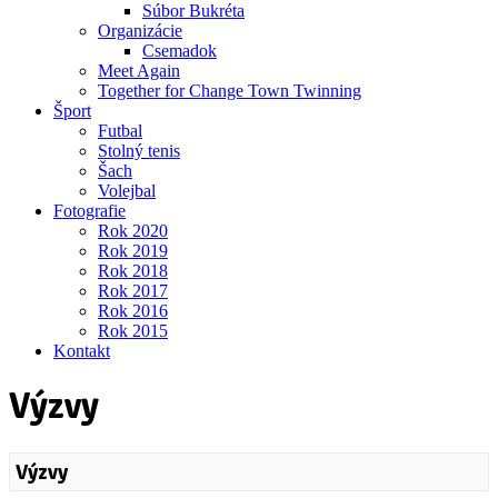
Súbor Bukréta
Organizácie
Csemadok
Meet Again
Together for Change Town Twinning
Šport
Futbal
Stolný tenis
Šach
Volejbal
Fotografie
Rok 2020
Rok 2019
Rok 2018
Rok 2017
Rok 2016
Rok 2015
Kontakt
Výzvy
Výzvy