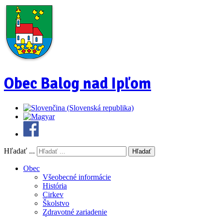
Obec Balog nad Ipľom
Hľadať ...
Hľadať
Obec
Všeobecné informácie
História
Cirkev
Školstvo
Zdravotné zariadenie