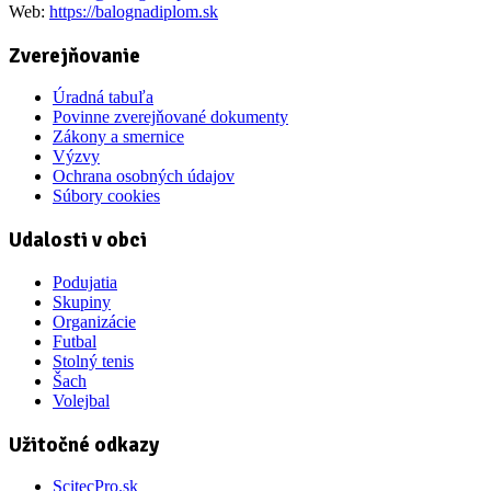
Web:
https://balognadiplom.sk
Zverejňovanie
Úradná tabuľa
Povinne zverejňované dokumenty
Zákony a smernice
Výzvy
Ochrana osobných údajov
Súbory cookies
Udalosti v obci
Podujatia
Skupiny
Organizácie
Futbal
Stolný tenis
Šach
Volejbal
Užitočné odkazy
ScitecPro.sk