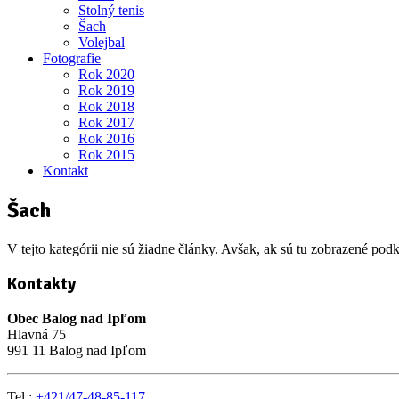
Stolný tenis
Šach
Volejbal
Fotografie
Rok 2020
Rok 2019
Rok 2018
Rok 2017
Rok 2016
Rok 2015
Kontakt
Šach
V tejto kategórii nie sú žiadne články. Avšak, ak sú tu zobrazené pod
Kontakty
Obec Balog nad Ipľom
Hlavná 75
991 11 Balog nad Ipľom
Tel.:
+421/47-48-85-117