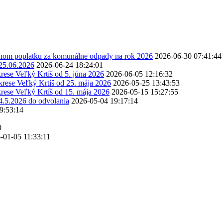
stnom poplatku za komunálne odpady na rok 2026
2026-06-30 07:41:44
 25.06.2026
2026-06-24 18:24:01
rese Veľký Krtíš od 5. júna 2026
2026-06-05 12:16:32
krese Veľký Krtíš od 25. mája 2026
2026-05-25 13:43:53
rese Veľký Krtíš od 15. mája 2026
2026-05-15 15:27:55
4.5.2026 do odvolania
2026-05-04 19:17:14
9:53:14
9
-01-05 11:33:11