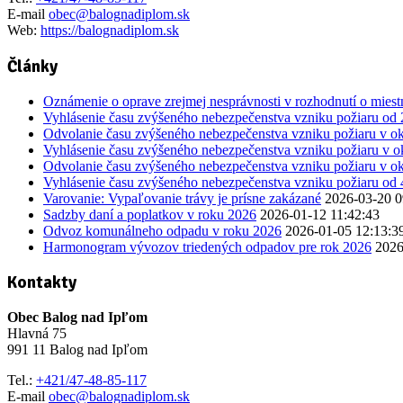
E-mail
obec@balognadiplom.sk
Web:
https://balognadiplom.sk
Články
Oznámenie o oprave zrejmej nesprávnosti v rozhodnutí o mie
Vyhlásenie času zvýšeného nebezpečenstva vzniku požiaru od
Odvolanie času zvýšeného nebezpečenstva vzniku požiaru v ok
Vyhlásenie času zvýšeného nebezpečenstva vzniku požiaru v o
Odvolanie času zvýšeného nebezpečenstva vzniku požiaru v ok
Vyhlásenie času zvýšeného nebezpečenstva vzniku požiaru od 
Varovanie: Vypaľovanie trávy je prísne zakázané
2026-03-20 0
Sadzby daní a poplatkov v roku 2026
2026-01-12 11:42:43
Odvoz komunálneho odpadu v roku 2026
2026-01-05 12:13:3
Harmonogram vývozov triedených odpadov pre rok 2026
2026
Kontakty
Obec Balog nad Ipľom
Hlavná 75
991 11 Balog nad Ipľom
Tel.:
+421/47-48-85-117
E-mail
obec@balognadiplom.sk