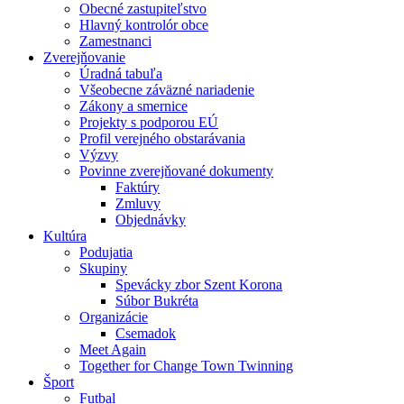
Obecné zastupiteľstvo
Hlavný kontrolór obce
Zamestnanci
Zverejňovanie
Úradná tabuľa
Všeobecne záväzné nariadenie
Zákony a smernice
Projekty s podporou EÚ
Profil verejného obstarávania
Výzvy
Povinne zverejňované dokumenty
Faktúry
Zmluvy
Objednávky
Kultúra
Podujatia
Skupiny
Spevácky zbor Szent Korona
Súbor Bukréta
Organizácie
Csemadok
Meet Again
Together for Change Town Twinning
Šport
Futbal