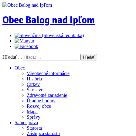
Obec Balog nad Ipľom
Hľadať ...
Hľadať
Obec
Všeobecné informácie
História
Cirkev
Školstvo
Zdravotné zariadenie
Úradné hodiny
Rozvoj obce
Mapa
Správy
Samospráva
Starosta
Zástupca starostu