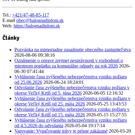
Tel.:
+421/47-48-85-117
E-mail
obec@balognadiplom.sk
Web:
https://balognadiplom.sk
Články
Pozvánka na mimoriadne zasadnutie obecného zastupiteľstva
2026-08-06 09:38:16
Oznámenie o oprave zrejmej nesprávnosti v rozhodnutí o
miestnom poplatku za komunálne odpady na rok 2026
2026-
06-30 07:41:44
Vyhlásenie času zvýšeného nebezpečenstva vzniku požiaru
od 25.06.2026
2026-06-24 18:24:01
Odvolanie času zvýšeného nebezpečenstva vzniku požiaru v
okrese Veľký Krtíš od 5. júna 2026
2026-06-05 12:16:32
Vyhlásenie času zvýšeného nebezpečenstva vzniku požiaru v
okrese Veľký Krtíš od 25. mája 2026
2026-05-25 13:43:53
Odvolanie času zvýšeného nebezpečenstva vzniku požiaru v
okrese Veľký Krtíš od 15. mája 2026
2026-05-15 15:27:55
Vyhlásenie času zvýšeného nebezpečenstva vzniku požiaru
od 4.5.2026 do odvolania
2026-05-04 19:17:14
Varovanie: Vypaľovanie trávy je prísne zakázané
2026-03-20