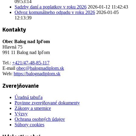
09:53:14
Sadzby daní a poplatkov v roku 2026
2026-01-12 11:42:43
Odvoz komunálneho odpadu v roku 2026
2026-01-05
12:13:39
Kontakty
Obec Balog nad Ipľom
Hlavná 75
991 11 Balog nad Ipľom
Tel.:
+421/47-48-85-117
E-mail
obec@balognadiplom.sk
Web:
https://balognadiplom.sk
Zverejňovanie
Úradná tabuľa
Povinne zverejňované dokumenty
Zákony a smernice
Výzvy
Ochrana osobných údajov
Súbory cookies