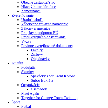
Obecné zastupiteľstvo
Hlavný kontrolór obce
Zamestnanci
Zverejňovanie
Úradná tabuľa
Všeobecne záväzné nariadenie
Zákony a smernice
Projekty s podporou EÚ
Profil verejného obstarávania
Výzvy
Povinne zverejňované dokumenty
Faktúry
Zmluvy
Objednávky
Kultúra
Podujatia
Skupiny
Spevácky zbor Szent Korona
Súbor Bukréta
Organizácie
Csemadok
Meet Again
Together for Change Town Twinning
Šport
Futbal