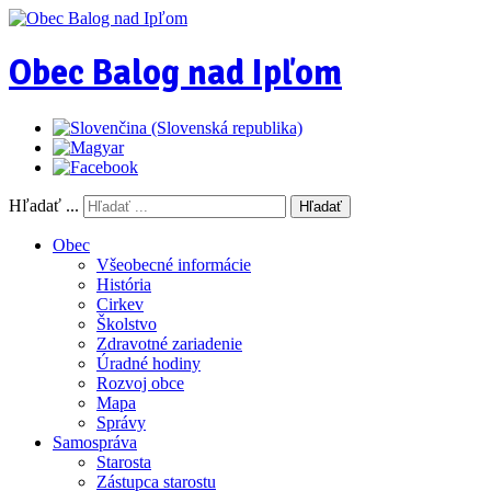
Obec Balog nad Ipľom
Hľadať ...
Hľadať
Obec
Všeobecné informácie
História
Cirkev
Školstvo
Zdravotné zariadenie
Úradné hodiny
Rozvoj obce
Mapa
Správy
Samospráva
Starosta
Zástupca starostu